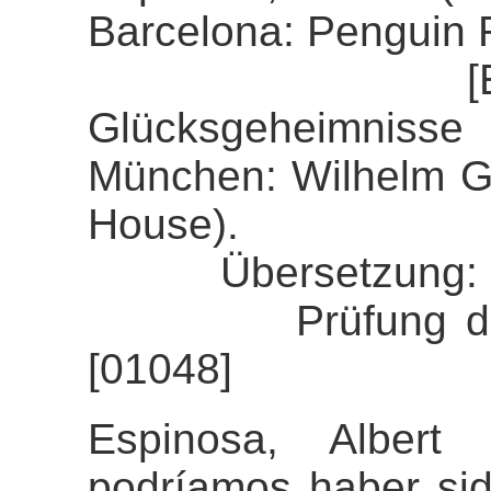
Barcelona: Penguin
[Espinosa, 
Glücksgeheimnisse
München: Wilhelm 
House).
Übersetzung: So
Prüfung der Ali
[01048]
Espinosa, Albert
podríamos haber sid