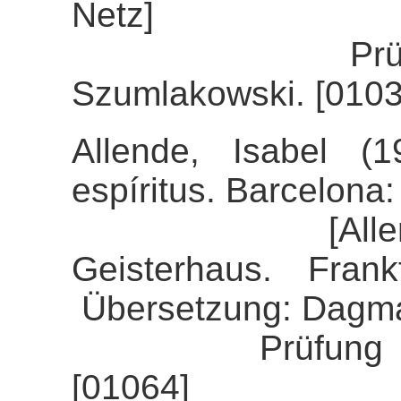
Netz]
Prüfung der 
Szumlakowski. [0103
Allende, Isabel (
espíritus. Barcelona
[Allende, Is
Geisterhaus. Fran
Übersetzung: Dagma
Prüfung der Ali
[01064]