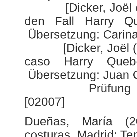
[Dicker, Joël (20
den Fall Harry Qu
Übersetzung: Carin
[Dicker, Joël (20
caso Harry Queber
Übersetzung: Juan 
Prüfung der Ali
[02007]
Dueñas, María (2
costuras. Madrid: Te