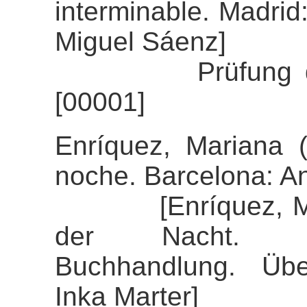
interminable. Madrid
Miguel Sáenz]
Prüfung der Ali
[00001]
Enríquez, Mariana 
noche. Barcelona: A
[Enríquez, Maria
der Nacht. Stu
Buchhandlung. Über
Inka Marter]