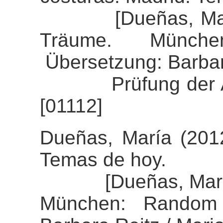
[Dueñas, María 
Träume. Münch
Übersetzung: Barbar
Prüfung der Alig
[01112]
Dueñas, María (2012
Temas de hoy.
[Dueñas, María (2
München: Random