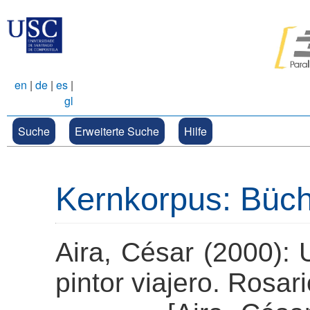
en
|
de
|
es
|
gl
Suche
Erweiterte Suche
Hilfe
Kernkorpus: Büc
Aira, César (2000): 
pintor viajero. Rosari