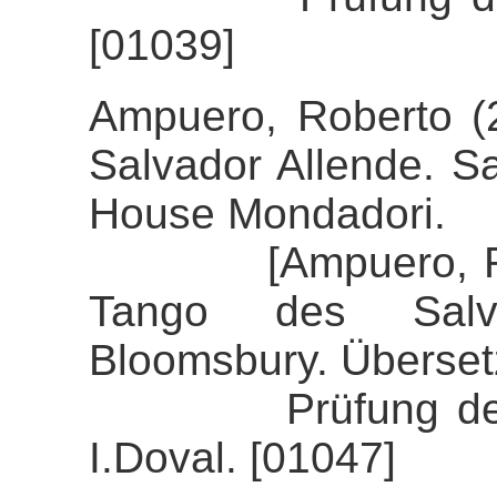
[01039]
Ampuero, Roberto (2
Salvador Allende. S
House Mondadori.
[Ampuero, Robert
Tango des Salva
Bloomsbury. Überset
Prüfung der Alig
I.Doval. [01047]