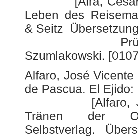
[Aira, César (20
Leben des Reisemal
& Seitz Übersetzung
Prüfung der 
Szumlakowski. [0107
Alfaro, José Vicente 
de Pascua. El Ejido: 
[Alfaro, José 
Tränen der Ost
Selbstverlag. Über