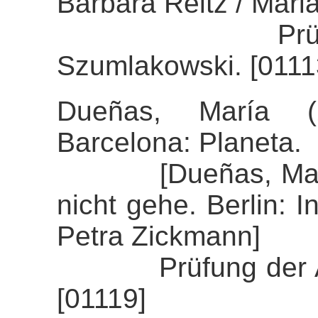
Barbara Reitz / Mari
Prüfung der 
Szumlakowski. [0111
Dueñas, María (
Barcelona: Planeta.
[Dueñas, María (
nicht gehe. Berlin: 
Petra Zickmann]
Prüfung der Alig
[01119]