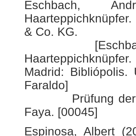
Eschbach, And
Haarteppichknüpfer.
& Co. KG.
[Eschbach, An
Haarteppichknüpfer. 
Madrid: Bibliópolis
Faraldo]
Prüfung der Align
Faya. [00045]
Espinosa, Albert (2