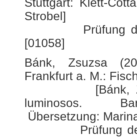
Stuttgart: Klett-Cot
Strobel]
Prüfung der Ali
[01058]
Bánk, Zsuzsa (20
Frankfurt a. M.: Fisch
[Bánk, Zsuzsa
luminosos. Bar
Übersetzung: Marin
Prüfung der Ali