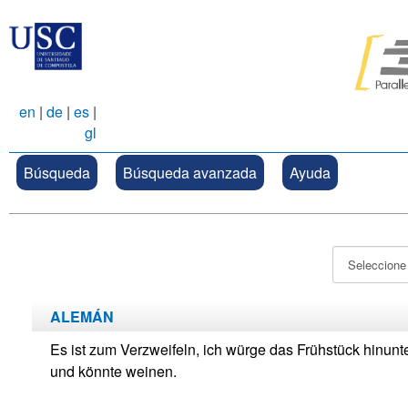
en
|
de
|
es
|
gl
Búsqueda
Búsqueda avanzada
Ayuda
ALEMÁN
Es ist zum Verzweifeln, ich würge das Frühstück hinunt
und könnte weinen.