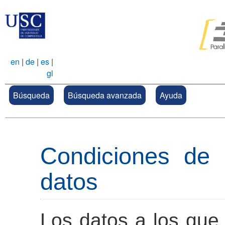
en
|
de
|
es
|
gl
Búsqueda
Búsqueda avanzada
Ayuda
Condiciones de 
datos
Los datos a los que 