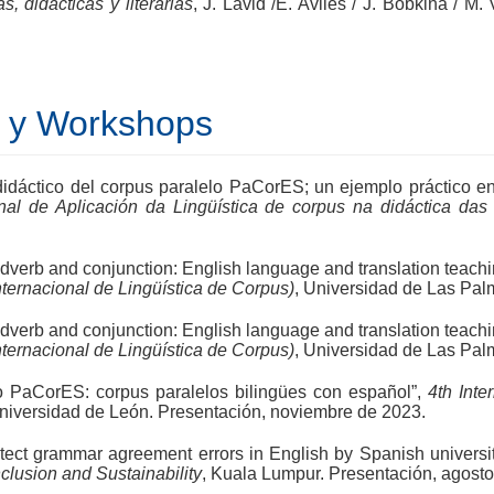
s, didácticas y literarias
, J. Lavid /E. Avilés / J. Bobkina / M
 y Workshops
 didáctico del corpus paralelo PaCorES; un ejemplo práctico 
nal de Aplicación da Lingüística de corpus na didáctica das
n adverb and conjunction: English language and translation teach
rnacional de Lingüística de Corpus)
, Universidad de Las Pal
n adverb and conjunction: English language and translation teach
rnacional de Lingüística de Corpus)
, Universidad de Las Pal
to PaCorES: corpus paralelos bilingües con español”,
4th Int
Universidad de León. Presentación, noviembre de 2023.
tect grammar agreement errors in English by Spanish university
nclusion and Sustainability
, Kuala Lumpur. Presentación, agosto