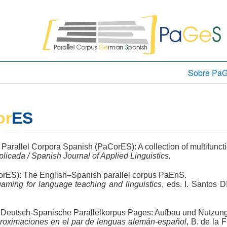
Sobre Pa
or
ES
: Parallel Corpora Spanish (PaCorES): A collection of multifuncti
icada / Spanish Journal of Applied Linguistics.
CorES): The English–Spanish parallel corpus PaEnS.
gaming for language teaching and linguistics
, eds. I. Santos 
s Deutsch-Spanische Parallelkorpus Pages: Aufbau und Nutzun
proximaciones en el par de lenguas alemán-español
, B. de la 