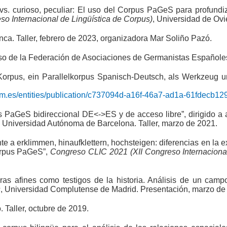
vs. curioso, peculiar: El uso del Corpus PaGeS para profundi
 Internacional de Lingüística de Corpus)
, Universidad de Ov
ca. Taller, febrero de 2023, organizadora Mar Soliño Pazó.
so de la Federación de Asociaciones de Germanistas Españoles.
rpus, ein Parallelkorpus Spanisch-Deutsch, als Werkzeug un
ucm.es/entities/publication/c737094d-a16f-46a7-ad1a-61fdecb1
s PaGeS bidireccional DE<->ES y de acceso libre”, dirigido a
a Universidad Autónoma de Barcelona. Taller, marzo de 2021.
e a erklimmen, hinaufklettern, hochsteigen: diferencias en la ex
corpus PaGeS”,
Congreso CLIC 2021 (XII Congreso Internacional
as afines como testigos de la historia. Análisis de un cam
s
, Universidad Complutense de Madrid. Presentación, marzo de
 Taller, octubre de 2019.