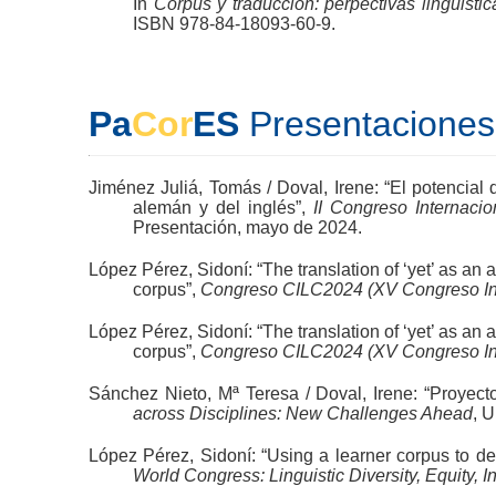
In
Corpus y traducción: perpectivas lingüistica
ISBN 978-84-18093-60-9.
Pa
Cor
ES
Presentaciones
Jiménez Juliá, Tomás / Doval, Irene: “El potencial
alemán y del inglés”,
II Congreso Internacio
Presentación, mayo de 2024.
López Pérez, Sidoní: “The translation of ‘yet’ as a
corpus”,
Congreso CILC2024 (XV Congreso Inte
López Pérez, Sidoní: “The translation of ‘yet’ as a
corpus”,
Congreso CILC2024 (XV Congreso Inte
Sánchez Nieto, Mª Teresa / Doval, Irene: “Proyec
across Disciplines: New Challenges Ahead
, 
López Pérez, Sidoní: “Using a learner corpus to de
World Congress: Linguistic Diversity, Equity, I