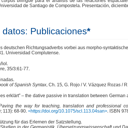
corpus bilingüe para el análisis de las relaciones espaci
Universidad de Santiago de Compostela. Presentación, diciemb
datos: Publicaciones
*
des deutschen Richtungsadverbs vorbei aus morpho-syntaktische
131. Universidad Complutense.
ñol.
ure
, 35/3:61-77.
inadas.
book of Spanish Syntax
, Ch. 15, G. Rojo / V. Vázquez Rozas / R
s erklärt” – the dative passive in translation between Germa
 Paving the way for teaching, translation and professional 
 113): 68-90.
<https://doi.org/10.1075/scl.113.04san>
. ISBN 9
ützung für das Erlernen der Satzstellung.
 Studien in der Germanistik, Übersetzungswissenschaft und Da