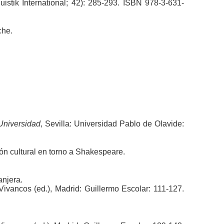
uistik International; 42): 285-293. ISBN 978-3-631-
che.
 Universidad
, Sevilla: Universidad Pablo de Olavide:
ón cultural en torno a Shakespeare.
anjera.
. Vivancos (ed.), Madrid: Guillermo Escolar: 111-127.