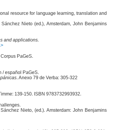
ional resource for language learning, translation and
 T. Sánchez Nieto (ed.), Amsterdam, John Benjamins
es and applications.
.>
he Corpus PaGeS.
án / español PaGeS.
spánicas
. Anexo 79 de Verba: 305-322
ank&Timme: 139-150. ISBN 9783732993932.
challenges.
T. Sánchez Nieto, (ed.). Amsterdam: John Benjamins