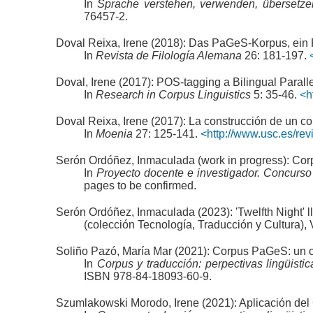
In
Sprache verstehen, verwenden, übersetze
76457-2.
Doval Reixa, Irene (2018): Das PaGeS-Korpus, ein
In
Revista de Filología Alemana
26: 181-197.
Doval, Irene (2017): POS-tagging a Bilingual Paral
In
Research in Corpus Linguistics
5: 35-46.
<h
Doval Reixa, Irene (2017): La construcción de un cor
In
Moenia
27: 125-141.
<http://www.usc.es/rev
Serón Ordóñez, Inmaculada (work in progress): Corp
In
Proyecto docente e investigador. Concurso 
pages to be confirmed.
Serón Ordóñez, Inmaculada (2023): 'Twelfth Night' l
(colección Tecnología, Traducción y Cultura), 
Soliño Pazó, María Mar (2021): Corpus PaGeS: un co
In
Corpus y traducción: perpectivas lingüistica
ISBN 978-84-18093-60-9.
Szumlakowski Morodo, Irene (2021): Aplicación del