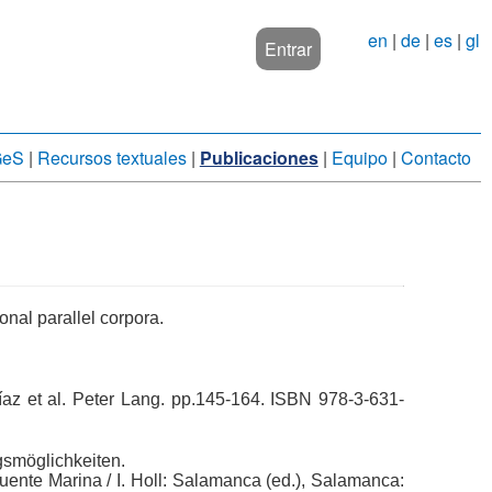
en
|
de
|
es
|
gl
Entrar
GeS
|
Recursos textuales
|
Publicaciones
|
Equipo
|
Contacto
onal parallel corpora.
Díaz et al. Peter Lang. pp.145-164. ISBN 978-3-631-
gsmöglichkeiten.
Fuente Marina / I. Holl: Salamanca (ed.), Salamanca: