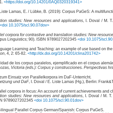
1.
<https://doi.org/10.14201/0AQ0320319341>
/ Liste Lamas, E. / Lübke, B. (2019): Corpus PaGeS: A multifunct
lation studies: New resources and applications
, I. Doval / M.
<doi 10.1075/scl.90.07dov>
lel corpora for contrastive and translation studies: New resourc
rpus Linguistics; 90). ISBN 9789027202345
<doi 10.1075/scl.90
Language Learning and Teaching: an example of use based on t
ion
, 4, 2: 65-82.
<http://dx.doi.org/10.14201/clina201742>
lidad de los corpus paralelos, ejemplificado en el corpus alem
zas, Victoria (eds.): Corpus y construcciones. Perspectivas hi
 zum Einsatz von Parallelkorpora im DaF-Unterricht.
rsetzung und DaF
, I. Doval / E. Liste Lamas (Hg.), Berlin: Fr
allel corpora in focus: An account of current achievements and 
lation studies: New resources and applications
, I. Doval / M. 
 ISBN 9789027202345
<doi 10.1075/scl.90.01dov>
 a Bilingual Parallel Corpus German/Spanish: Corpus PaGeS.