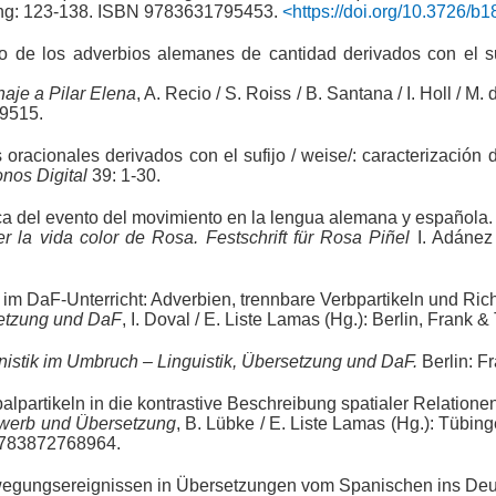
 Lang: 123-138. ISBN 9783631795453.
<https://doi.org/10.3726/b
to de los adverbios alemanes de cantidad derivados con el s
naje a Pilar Elena
, A. Recio / S. Roiss / B. Santana / I. Holl /
59515.
oracionales derivados con el sufijo / weise/: caracterización d
nos Digital
39: 1-30.
ica del evento del movimiento en la lengua alemana y española.
 la vida color de Rosa. Festschrift für Rosa Piñel
I. Adánez 
n im DaF-Unterricht: Adverbien, trennbare Verbpartikeln und Ri
setzung und DaF
, I. Doval / E. Liste Lamas (Hg.): Berlin, Fra
istik im Umbruch – Linguistik, Übersetzung und DaF.
Berlin: 
lpartikeln in die kontrastive Beschreibung spatialer Relationen
rwerb und Übersetzung
, B. Lübke / E. Liste Lamas (Hg.): Tübin
9783872768964.
wegungsereignissen in Übersetzungen vom Spanischen ins Deu