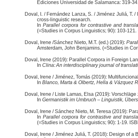
Ediciones Universidad de Salamanca: 319-34
Doval, I. / Fernández Lanza, S. / Jiménez Juliá, T. 
cross-linguistic research.
In
Parallel corpora for contrastive and trans
(=Studies in Corpus Linguistics; 90): 103-121.
Doval, Irene /Sánchez Nieto, M.T. (ed.) (2019):
Paral
Amsterdam, John Benjamins. (=Studies in Co
Doval, Irene (2019): Parallel Corpora in Foreign 
In
Clina: An interdisciplinary journal of translat
Doval, Irene / Jiménez, Tomás (2019): Multifunciona
In
Blanco, Marta & Olbertz, Hella & Vázquez Ro
Doval, Irene / Liste Lamas, Elsa (2019): Vorschläge
In
Germanistik im Umbruch – Linguistik, Übe
Doval, Irene / Sánchez Nieto, M. Teresa (2019): Par
In
Parallel corpora for contrastive and trans
(=Studies in Corpus Linguistics; 90): 1-19.
Doval, Irene / Jiménez Juliá, T. (2018): Design of