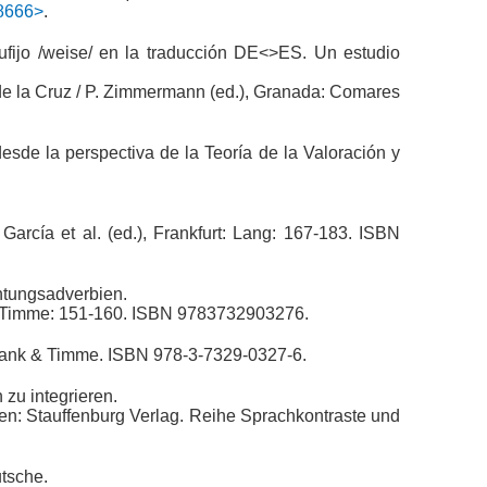
18666>
.
ufijo /weise/ en la traducción DE<>ES. Un estudio
 M. de la Cruz / P. Zimmermann (ed.), Granada: Comares
esde la perspectiva de la Teoría de la Valoración y
García et al. (ed.), Frankfurt: Lang: 167-183. ISBN
chtungsadverbien.
nk & Timme: 151-160. ISBN 9783732903276.
Frank & Timme. ISBN 978-3-7329-0327-6.
 zu integrieren.
gen: Stauffenburg Verlag. Reihe Sprachkontraste und
tsche.