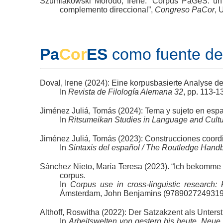
Szumlakowski Morodo, Irene: “Corpus PaGeS: un 
complemento direccional”,
Congreso PaCor
, 
Pa
Cor
ES
como fuente de 
Doval, Irene (2024): Eine korpusbasierte Analyse 
In
Revista de Filología Alemana 32
, pp. 113-
Jiménez Juliá, Tomás (2024): Tema y sujeto en espa
In
Ritsumeikan Studies in Language and Cult
Jiménez Juliá, Tomás (2023): Construcciones coord
In
Sintaxis del español / The Routledge Hand
Sánchez Nieto, María Teresa (2023). “Ich bekomme e
corpus.
In
Corpus use in cross-linguistic research:
Ámsterdam, John Benjamins (9789027249319;
Althoff, Roswitha (2022): Der Satzakzent als Unterst
In
Arbeitswelten von gestern bis heute. Neue