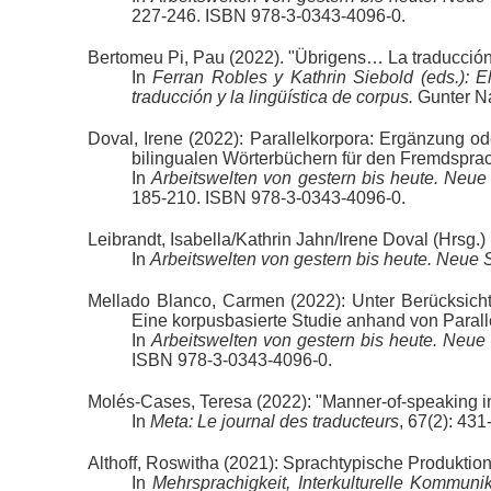
227-246. ISBN 978-3-0343-4096-0.
Bertomeu Pi, Pau (2022). "Übrigens… La traducción d
In
Ferran Robles y Kathrin Siebold (eds.): E
traducción y la lingüística de corpus.
Gunter Na
Doval, Irene (2022): Parallelkorpora: Ergänzung o
bilingualen Wörterbüchern für den Fremdsprac
In
Arbeitswelten von gestern bis heute. Neu
185-210. ISBN 978-3-0343-4096-0.
Leibrandt, Isabella/Kathrin Jahn/Irene Doval (Hrsg.)
In
Arbeitswelten von gestern bis heute. Neue
Mellado Blanco, Carmen (2022): Unter Berücksichti
Eine korpusbasierte Studie anhand von Parall
In
Arbeitswelten von gestern bis heute. Neue
ISBN 978-3-0343-4096-0.
Molés-Cases, Teresa (2022): "Manner-of-speaking in 
In
Meta: Le journal des traducteurs
, 67(2): 431
Althoff, Roswitha (2021): Sprachtypische Produktio
In
Mehrsprachigkeit, Interkulturelle Kommuni