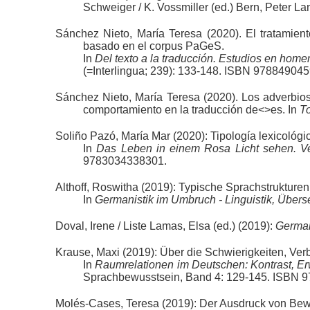
Schweiger / K. Vossmiller (ed.) Bern, Peter
Sánchez Nieto, María Teresa (2020). El tratamien
basado en el corpus PaGeS.
In
Del texto a la traducción. Estudios en home
(=Interlingua; 239): 133-148. ISBN 97884904
Sánchez Nieto, María Teresa (2020). Los adverbios 
comportamiento en la traducción de<>es. In
To
Soliño Pazó, María Mar (2020): Tipología lexicológ
In
Das Leben in einem Rosa Licht sehen. Ver
9783034338301.
Althoff, Roswitha (2019): Typische Sprachstrukture
In
Germanistik im Umbruch - Linguistik, Über
Doval, Irene / Liste Lamas, Elsa (ed.) (2019):
German
Krause, Maxi (2019): Über die Schwierigkeiten, Verba
In
Raumrelationen im Deutschen: Kontrast, E
Sprachbewusstsein, Band 4: 129-145. ISBN 
Molés-Cases, Teresa (2019): Der Ausdruck von Be