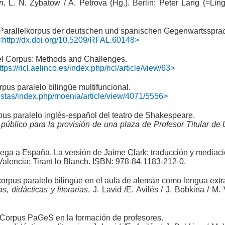
n
, L. N. Zybatow / A. Petrova (Hg.). Berlin: Peter Lang (=Ling
 Parallelkorpus der deutschen und spanischen Gegenwartsspra
<http://dx.doi.org/10.5209/RFAL.60148>
lel Corpus: Methods and Challenges.
ttps://ricl.aelinco.es/index.php/ricl/article/view/63>
pus paralelo bilingüe multifuncional.
istas/index.php/moenia/article/view/4071/5556>
us paralelo inglés-español del teatro de Shakespeare.
público para la provisión de una plaza de Profesor Titular de
lega a España. La versión de Jaime Clark: traducción y mediaci
Valencia: Tirant lo Blanch. ISBN: 978-84-1183-212-0.
rpus paralelo bilingüe en el aula de alemán como lengua extr
s, didácticas y literarias
, J. Lavid /E. Avilés / J. Bobkina / M
 Corpus PaGeS en la formación de profesores.