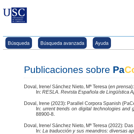
Búsqueda
Búsqueda avanzada
Ayuda
Publicaciones sobre
Pa
C
Doval, Irene/ Sánchez Nieto, Mª Teresa (
en prensa
)
In:
RESLA. Revista Española de Lingüística Apl
Doval, Irene (2023): Parallel Corpora Spanish (Pa
In:
urrent trends on digital technologies and 
88900-8.
Doval, Irene/ Sánchez Nieto, Mª Teresa (2022): Da
In:
La traducción y sus meandros: diversas a