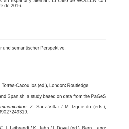
ales en español y alemán. El caso de WOLLEN con
re de 2016.
r und semantischer Perspektive.
. Torres-Cacoullos (ed.), London: Routledge.
n and Spanish: a study based on data from the PaGeS
communication
, Z. Sanz-Villar / M. Izquierdo (eds.),
789027249319.
F.
, I. Leibrandt / K. Jahn / I. Doval (ed.), Bern, Lang: