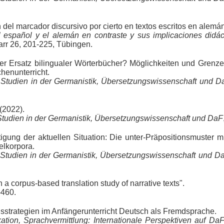
el marcador discursivo por cierto en textos escritos en alemán
l español y el alemán en contraste y sus implicaciones didá
rr 26, 201-225, Tübingen.
der Ersatz bilingualer Wörterbücher? Möglichkeiten und Grenze
henunterricht.
e Studien in der Germanistik, Übersetzungswissenschaft und D
 (2022).
 Studien in der Germanistik, Übersetzungswissenschaft und DaF
gung der aktuellen Situation: Die unter-Präpositionsmuster 
elkorpora.
 Studien in der Germanistik, Übersetzungswissenschaft und D
a corpus-based translation study of narrative texts".
-460.
nsstrategien im Anfängerunterricht Deutsch als Fremdsprache.
kation, Sprachvermittlung: Internationale Perspektiven auf D