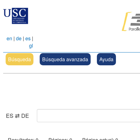
en
|
de
|
es
|
gl
Búsqueda
Búsqueda avanzada
Ayuda
ES ⇄ DE
Resultados: 0 Páginas: 0 Página actual: 0