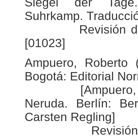
Siegel der Tage
Suhrkamp. Traducció
Revisión del al
[01023]
Ampuero, Roberto 
Bogotá: Editorial No
[Ampuero, Rober
Neruda. Berlín: Be
Carsten Regling]
Revisión del al