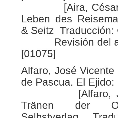
[Aira, César (20
Leben des Reisemal
& Seitz Traducción: 
Revisión del alin
[01075]
Alfaro, José Vicente 
de Pascua. El Ejido: 
[Alfaro, José 
Tränen der Ost
Selbstverlag. Trad