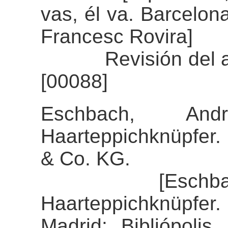
vas, él va. Barcelo
Francesc Rovira]
Revisión del alin
[00088]
Eschbach, And
Haarteppichknüpfer.
& Co. KG.
[Eschbach, An
Haarteppichknüpfer. 
Madrid: Bibliópolis