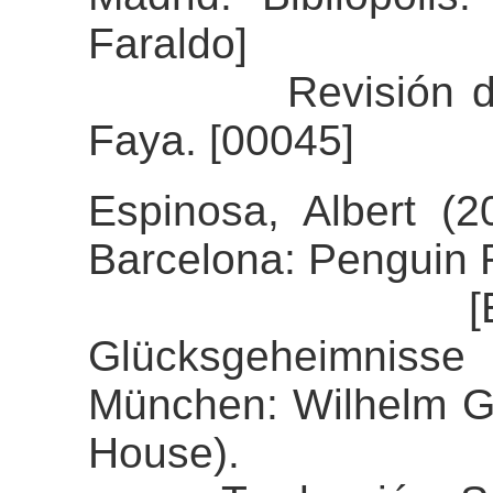
Faraldo]
Revisión del ali
Faya. [00045]
Espinosa, Albert (2
Barcelona: Penguin
[Espinosa, 
Glücksgeheimnisse
München: Wilhelm 
House).