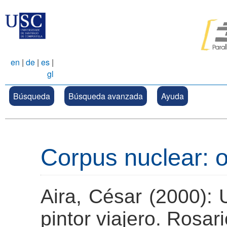
en
|
de
|
es
|
gl
Búsqueda
Búsqueda avanzada
Ayuda
Corpus nuclear: 
Aira, César (2000): 
pintor viajero. Rosari