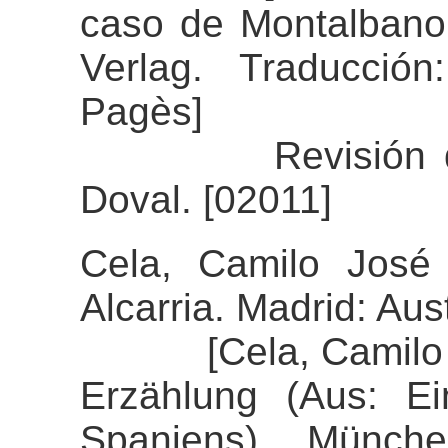
caso de Montalbano
Verlag. Traducció
Pagès]
Revisión del ali
Doval. [02011]
Cela, Camilo José 
Alcarria. Madrid: Aust
[Cela, Camilo Jos
Erzählung (Aus: E
Spaniens). Münche