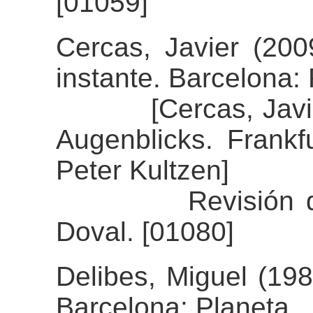
[01059]
Cercas, Javier (20
instante. Barcelona
[Cercas, Javier (
Augenblicks. Frankf
Peter Kultzen]
Revisión del ali
Doval. [01080]
Delibes, Miguel (198
Barcelona: Planeta.