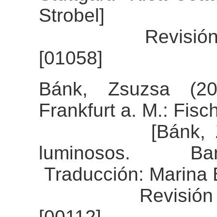
Strobel]
Revisión del a
[01058]
Bánk, Zsuzsa (20
Frankfurt a. M.: Fisch
[Bánk, Zsuzsa
luminosos. Bar
Traducción: Marina
Revisión del a
[00112]