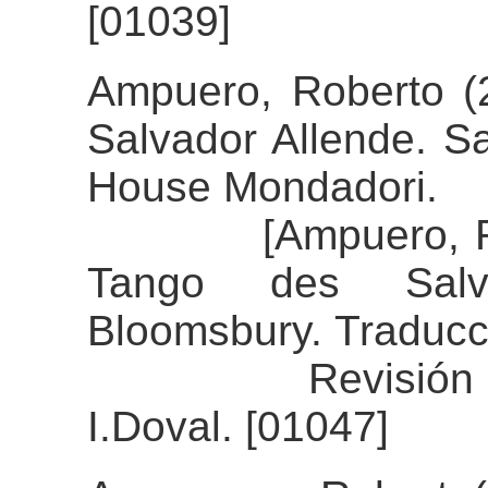
[01039]
Ampuero, Roberto (2
Salvador Allende. S
House Mondadori.
[Ampuero, Robert
Tango des Salva
Bloomsbury. Traducc
Revisión del al
I.Doval. [01047]