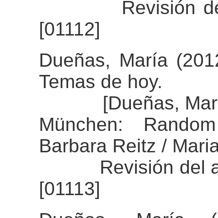
Revisión del al
[01112]
Dueñas, María (2012
Temas de hoy.
[Dueñas, María (2
München: Random
Barbara Reitz / Mari
Revisión del alin
[01113]