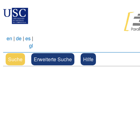
en
|
de
|
es
|
gl
Suche
Erweiterte Suche
Hilfe