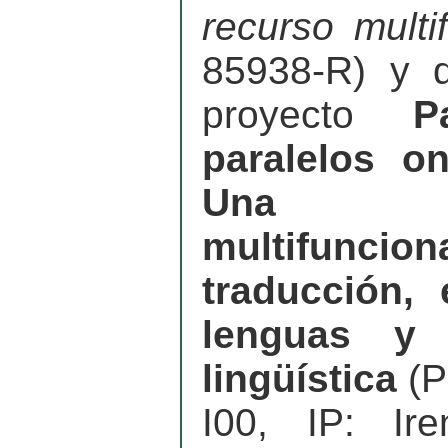
recurso multi
85938-R) y 
proyecto
P
paralelos on
Una he
multifunc
traducción, 
lenguas y 
lingüística
(P
I00, IP: Ir