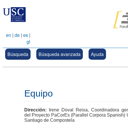
en
|
de
|
es
|
gl
Búsqueda
Búsqueda avanzada
Ayuda
Equipo
Dirección:
Irene Doval Reixa, Coordinadora gen
del Proyecto PaCorEs (Parallel Corpora Spanish) 
Santiago de Compostela