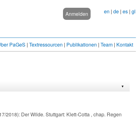
en
|
de
|
es
|
gl
Anmelden
ber PaGeS
|
Textressourcen
|
Publikationen
|
Team
|
Kontakt
7/2018): Der Wilde. Stuttgart: Klett-Cotta , chap. Regen