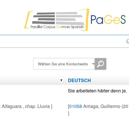
Ü
DEUTSCH
Sie arbeiteten härter denn je.
 Alfaguara , chap. Lluvia ]
[
01058
Arriaga, Guillermo (201
]