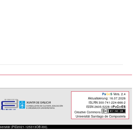
Pa
Ge
S
Vers. 2.4
Aktualisierung: 16.07.2026
ISLRN 300-741-224-666-2
ISSN 2605-5228 ©
P
a
C
or
ES
Creative Commons
Universität Santiago de Compostela
iversität (PID2021-125313OB-I00).