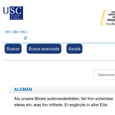
en
|
de
|
es
|
gl
Buscar
Busca avanzada
Axuda
ALEMÁN
Als unsere Blicke aufeinandertrafen, fiel ihm scheinbar
etwas ein, was ihn irritierte. Er ergänzte in aller Eile: