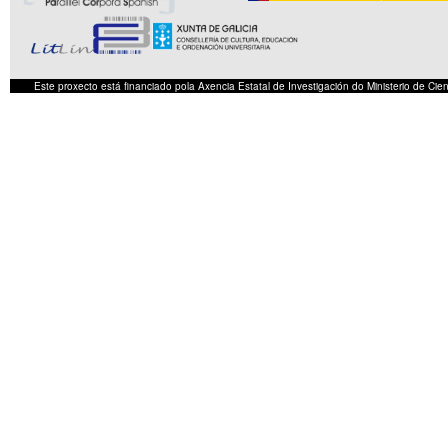
Este proxecto está financiado pola Axencia Estatal de Investigación do Ministerio de C