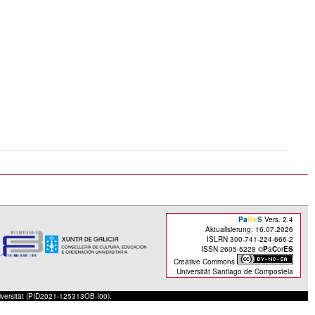
Pa
Ge
S
Vers. 2.4
Aktualisierung: 16.07.2026
ISLRN 300-741-224-666-2
ISSN 2605-5228 ©
P
a
C
or
ES
Creative Commons
Universität Santiago de Compostela
iversität (PID2021-125313OB-I00).