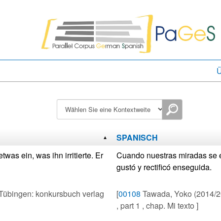
Ü
SPANISCH
was ein, was ihn irritierte. Er
Cuando nuestras miradas se en
gustó y rectificó enseguida.
Tübingen: konkursbuch verlag
[
00108
Tawada, Yoko (2014/20
, part 1 , chap. Mi texto ]