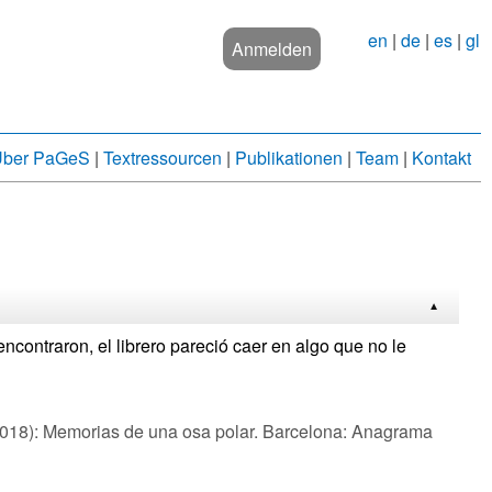
en
|
de
|
es
|
gl
Anmelden
ber PaGeS
|
Textressourcen
|
Publikationen
|
Team
|
Kontakt
contraron, el librero pareció caer en algo que no le
18): Memorias de una osa polar. Barcelona: Anagrama