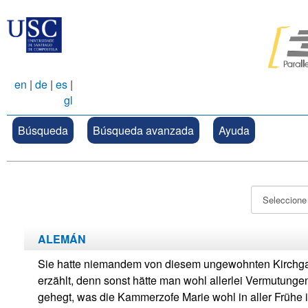
en
|
de
|
es
|
gl
Búsqueda
Búsqueda avanzada
Ayuda
ALEMÁN
Sie hatte niemandem von diesem ungewohnten Kirchg
erzählt, denn sonst hätte man wohl allerlei Vermutunge
gehegt, was die Kammerzofe Marie wohl in aller Frühe 