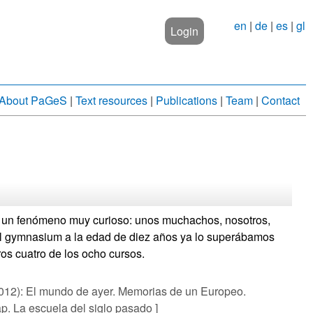
en
|
de
|
es
|
gl
Login
About PaGeS
|
Text resources
|
Publications
|
Team
|
Contact
jo un fenómeno muy curioso: unos muchachos, nosotros,
l gymnasium a la edad de diez años ya lo superábamos
ros cuatro de los ocho cursos.
012): El mundo de ayer. Memorias de un Europeo.
p. La escuela del siglo pasado ]