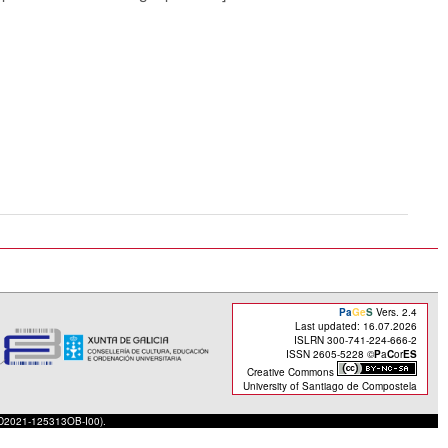
Pa
Ge
S
Vers. 2.4
Last updated: 16.07.2026
ISLRN 300-741-224-666-2
ISSN 2605-5228 ©
P
a
C
or
ES
Creative Commons
University of Santiago de Compostela
(PID2021-125313OB-I00).