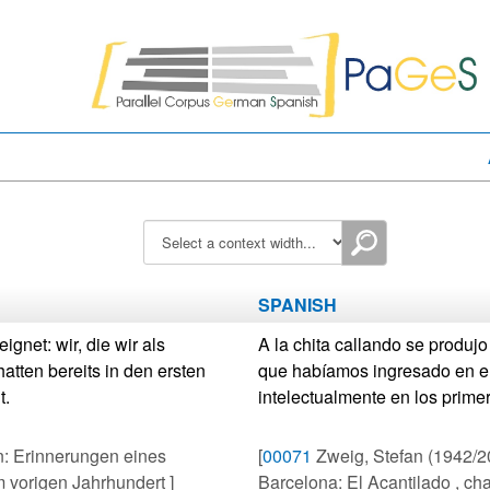
SPANISH
gnet: wir, die wir als
A la chita callando se produ
tten bereits in den ersten
que habíamos ingresado en e
t.
intelectualmente en los prime
n: Erinnerungen eines
[
00071
Zweig, Stefan (1942/2
m vorigen Jahrhundert ]
Barcelona: El Acantilado , cha