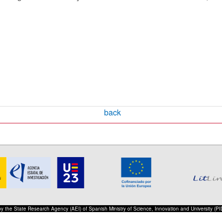
back
 by the State Research Agency (AEI) of Spanish Ministry of Science, Innovation and University 