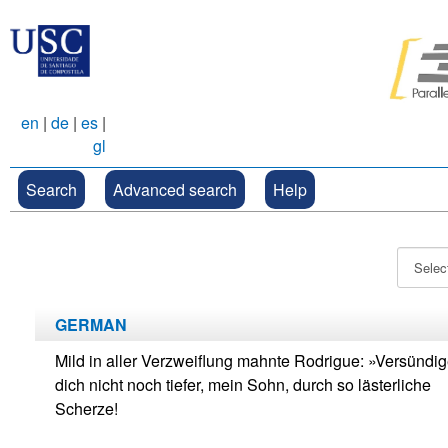
en
|
de
|
es
|
gl
Search
Advanced search
Help
GERMAN
Mild in aller Verzweiflung mahnte Rodrigue: »Versündi
dich nicht noch tiefer, mein Sohn, durch so lästerliche
Scherze!