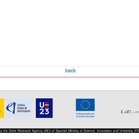
back
 by the State Research Agency (AEI) of Spanish Ministry of Science, Innovation and University 