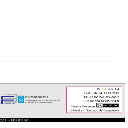
Pa
Ge
S
Vers. 2.4
Last updated: 16.07.2026
ISLRN 300-741-224-666-2
ISSN 2605-5228 ©
P
a
C
or
ES
Creative Commons
University of Santiago de Compostela
(PID2021-125313OB-I00).