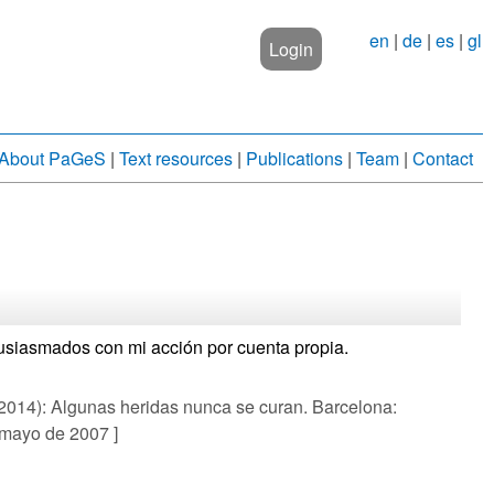
en
|
de
|
es
|
gl
Login
About PaGeS
|
Text resources
|
Publications
|
Team
|
Contact
siasmados con mi acción por cuenta propia.
014): Algunas heridas nunca se curan. Barcelona:
 mayo de 2007 ]