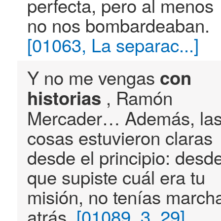
perfecta, pero al menos
no nos bombardeaban.
[01063, La separac...]
Y no me vengas
con
, Ramón
historias
Mercader… Además, la
cosas estuvieron claras
desde el principio: desd
que supiste cuál era tu
misión, no tenías march
atrás.
[01089, 3, 29]