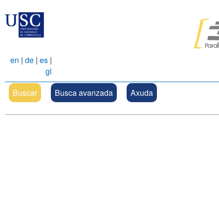
en
|
de
|
es
|
gl
Buscar
Busca avanzada
Axuda