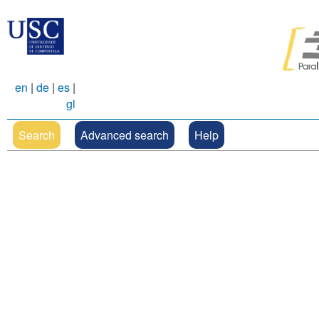
en
|
de
|
es
|
gl
Search
Advanced search
Help