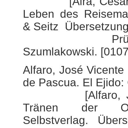
[Aira, César (20
Leben des Reisemal
& Seitz Übersetzung
Prüfung der 
Szumlakowski. [0107
Alfaro, José Vicente 
de Pascua. El Ejido: 
[Alfaro, José 
Tränen der Ost
Selbstverlag. Über