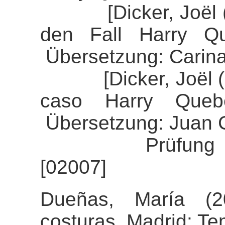
[Dicker, Joël (20
den Fall Harry Qu
Übersetzung: Carin
[Dicker, Joël (20
caso Harry Queber
Übersetzung: Juan 
Prüfung der Ali
[02007]
Dueñas, María (2
costuras. Madrid: Te