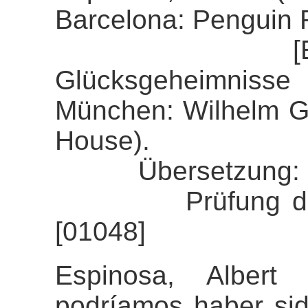
Barcelona: Penguin
[Espinosa, 
Glücksgeheimnisse
München: Wilhelm 
House).
Übersetzung: So
Prüfung der Ali
[01048]
Espinosa, Albert
podríamos haber sid