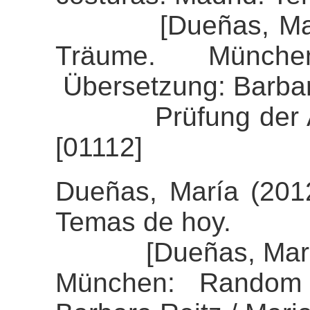
[Dueñas, María 
Träume. Münch
Übersetzung: Barbar
Prüfung der Alig
[01112]
Dueñas, María (2012
Temas de hoy.
[Dueñas, María (2
München: Random