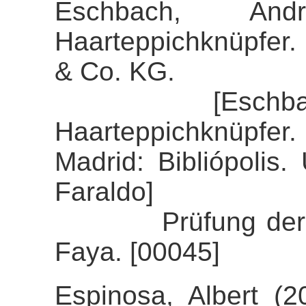
Eschbach, And
Haarteppichknüpfer.
& Co. KG.
[Eschbach, An
Haarteppichknüpfer. 
Madrid: Bibliópolis
Faraldo]
Prüfung der Align
Faya. [00045]
Espinosa, Albert (2