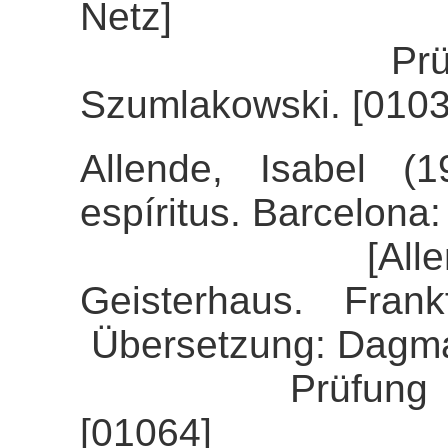
Netz]
Prüfung der 
Szumlakowski. [0103
Allende, Isabel (
espíritus. Barcelona
[Allende, Is
Geisterhaus. Fran
Übersetzung: Dagma
Prüfung der Ali
[01064]