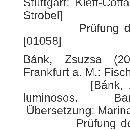
Stuttgart: Klett-Cot
Strobel]
Prüfung der Ali
[01058]
Bánk, Zsuzsa (20
Frankfurt a. M.: Fisch
[Bánk, Zsuzsa
luminosos. Bar
Übersetzung: Marin
Prüfung der Ali