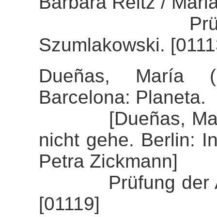
Barbara Reitz / Mari
Prüfung der 
Szumlakowski. [0111
Dueñas, María (
Barcelona: Planeta.
[Dueñas, María (
nicht gehe. Berlin: 
Petra Zickmann]
Prüfung der Alig
[01119]