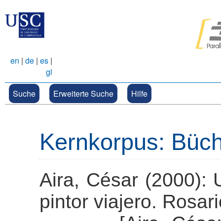
en
|
de
|
es
|
gl
Suche
Erweiterte Suche
Hilfe
Kernkorpus: Büc
Aira, César (2000): 
pintor viajero. Rosari