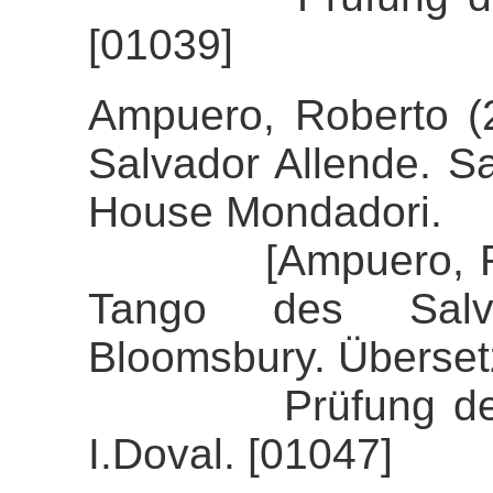
[01039]
Ampuero, Roberto (2
Salvador Allende. S
House Mondadori.
[Ampuero, Robert
Tango des Salva
Bloomsbury. Überset
Prüfung der Alig
I.Doval. [01047]