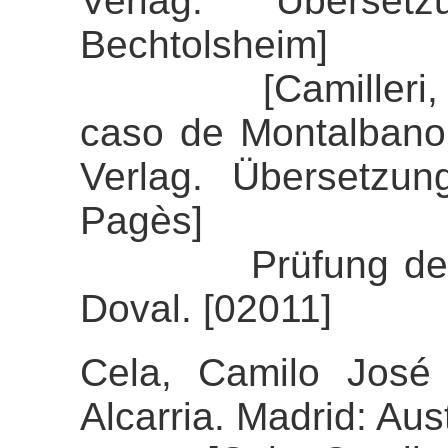
Verlag. Überset
Bechtolsheim]
[Camilleri, Andr
caso de Montalbano
Verlag. Übersetzun
Pagès]
Prüfung der Align
Doval. [02011]
Cela, Camilo José 
Alcarria. Madrid: Aust