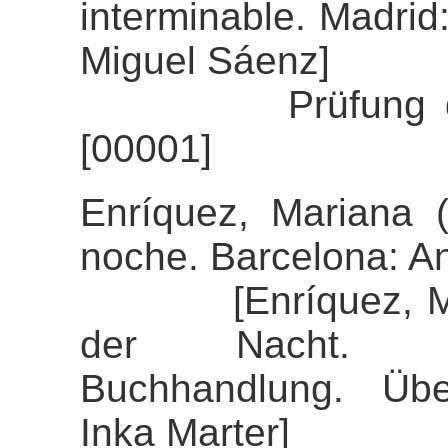
interminable. Madrid
Miguel Sáenz]
Prüfung der Ali
[00001]
Enríquez, Mariana 
noche. Barcelona: A
[Enríquez, Maria
der Nacht. Stu
Buchhandlung. Über
Inka Marter]