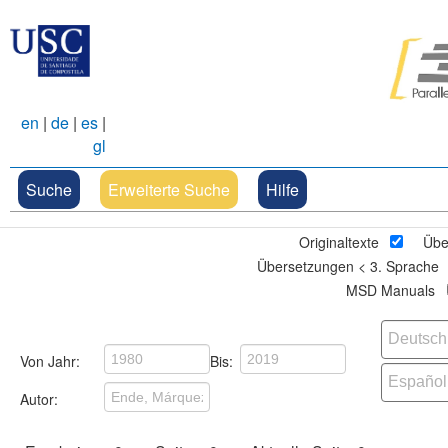
en
|
de
|
es
|
gl
Suche
Erweiterte Suche
Hilfe
Originaltexte
Übe
Übersetzungen < 3. Sprache
MSD Manuals
Von Jahr:
Bis:
Autor: