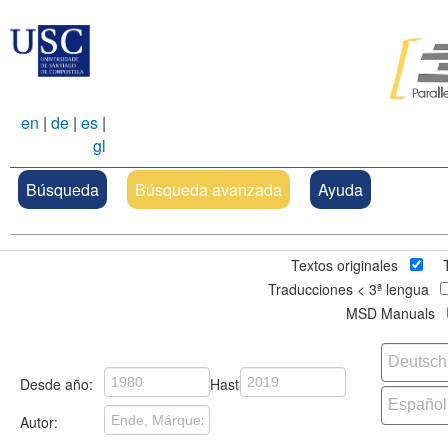
en
|
de
|
es
|
gl
Búsqueda
Búsqueda avanzada
Ayuda
Textos originales
Traducciones < 3ª lengua
MSD Manuals
Desde año:
Hasta:
Autor: